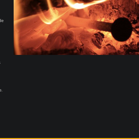
de
s
e.