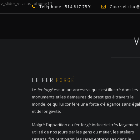
ev_slider_vc alias= »home1″]
Téléphone : 514 817 7591
Courriel : luc
V
LE FER
FORGÉ
Le
fer forgé
est un art ancestral qui s’est illustré dans les
monuments et les demeures de prestiges à travers le
monde, ce qui lui confère une force d’élégance sans éga
et de longévité.
Malgré l’apparition du fer forgé industriel très largement
utilisé de nos jours par les gens du métier, les ateliers
Orgiazzi figurent parmi les rares entreprises dans le