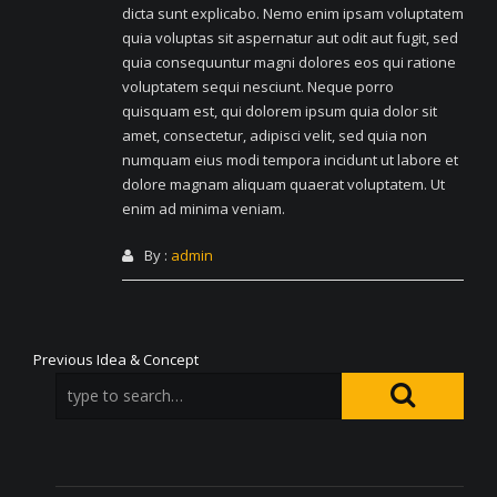
dicta sunt explicabo. Nemo enim ipsam voluptatem
quia voluptas sit aspernatur aut odit aut fugit, sed
quia consequuntur magni dolores eos qui ratione
voluptatem sequi nesciunt. Neque porro
quisquam est, qui dolorem ipsum quia dolor sit
amet, consectetur, adipisci velit, sed quia non
numquam eius modi tempora incidunt ut labore et
dolore magnam aliquam quaerat voluptatem. Ut
enim ad minima veniam.
By :
admin
Navigation
Previous
Previous
Idea & Concept
post:
de
l’article