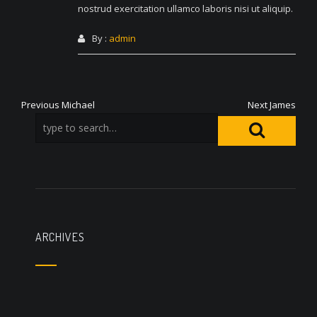
nostrud exercitation ullamco laboris nisi ut aliquip.
By :
admin
Navigation
Previous
Next
Previous
Michael
Next
James
post:
post:
de
l’article
ARCHIVES